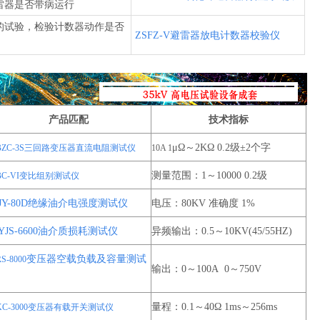
雷器是否带病运行
的试验，检验计数器动作是否
ZSFZ-V避雷器放电计数器校验仪
产品匹配
技术指标
μΩ～2KΩ 0.2级±2个字
BZC-3S三回路变压器直流电阻测试仪
10A 1
测量范围：1～10000 0.2级
BC-VI变比组别测试仪
SJY-80D绝缘油介电强度测试仪
电压：80KV 准确度 1%
SYJS-6600油介质损耗测试仪
异频输出：0.5～10KV(45/55HZ)
变压器空载负载及容量测试
S-8000
输出：0～100A 0～750V
量程：0.1～40Ω 1ms～256ms
KC-3000变压器有载开关测试仪