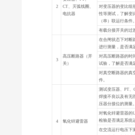
2
CT、灭弧线圈、
对变压器的变比组
电抗器
性等测试，了解变
（串）联运行条件
有载分接开关的过
在合闸状态下对断
进行测量，是否满
高压断路器（开
对高压断路器的时
3
关）
试验，了解是否满
对真空断路器的真
件。
测试变压器、PT、
焊接不良以及有无
压器分接位的测量
对氧化锌避雷器的U1
检验是否满足系统
4
氧化锌避雷器
在交流运行电压下