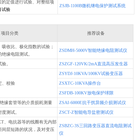
置的定值进行试验、对整组项
ZSJB-1100B微机继电保护测试系统
目试验
项目分类
推荐设备
、吸收比、极化指数的试验；
ZSDMH-5000V智能绝缘电阻测试仪
的绝缘电阻测试。
试验。
ZSZGF-120VK/2mA直流高压发生器
ZSYDJ-10KVA/100KV试验变压器
定、校验
ZSXTC-10KVA操作台
ZSFDB-100KV放电保护球隙
、绝缘套管等的介质损耗测量
ZSAI-6000E抗干扰异频介损测试仪
密度测试。
ZSCT-Z智能电导盐密测试仪
CT、电抗器等的线圈有无内部
ZSBZC-3S三回路变压器直流电阻测试
匝间层短路的状况，及对变压
仪