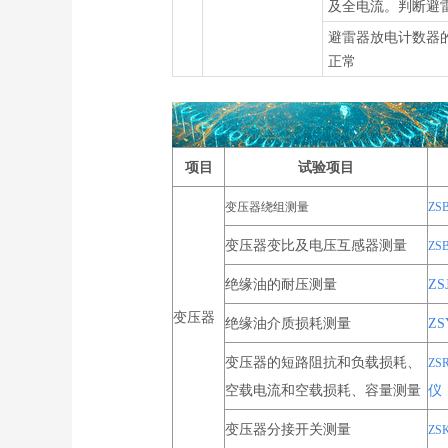
及全电流。判断避
避雷器放电计数器
正常
项目
试验项目
变压器绕组测量
ZS
变压器变比及电压互感器测量
ZS
绝缘油的耐压测量
Z
变压器
绝缘油介质损耗测量
Z
变压器的短路阻抗和负载损耗、
ZSR
空载电流和空载损耗、容量测量
仪
变压器分接开关测量
ZS