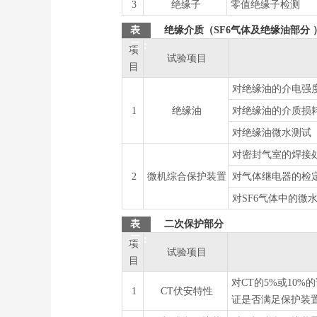
3
绝缘子
零值绝缘子检测
表
绝缘介质（SF6气体及绝缘油部分 
二：
项
试验项目
目
对绝缘油的介电强
1
绝缘油
对绝缘油的介质损
对绝缘油微水测试
对密封气室的焊接
2
微机综合保护装置
对气体继电器的检
对SF6气体中的微
表
二次保护部分
三：
项
试验项目
目
对CT的5%或10
1
CT伏安特性
证是否满足保护装