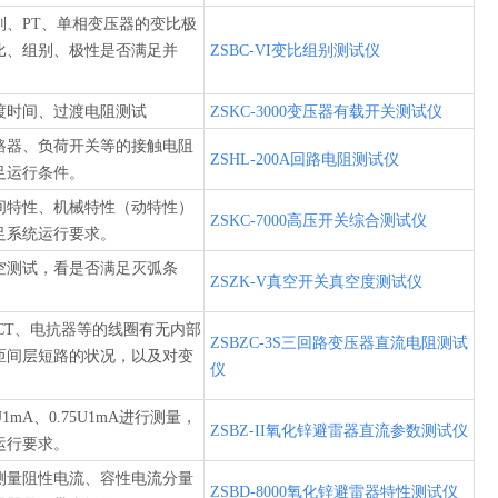
别、PT、单相变压器的变比极
比、组别、极性是否满足并
ZSBC-VI变比组别测试仪
。
渡时间、过渡电阻测试
ZSKC-3000变压器有载开关测试仪
路器、负荷开关等的接触电阻
ZSHL-200A回路电阻测试仪
足运行条件。
间特性、机械特性（动特性）
ZSKC-7000高压开关综合测试仪
足系统运行要求。
空测试，看是否满足灭弧条
ZSZK-V真空开关真空度测试仪
CT、电抗器等的线圈有无内部
ZSBZC-3S三回路变压器直流电阻测试
匝间层短路的状况，以及对变
仪
。
mA、0.75U1mA进行测量，
ZSBZ-II氧化锌避雷器直流参数测试仪
运行要求。
测量阻性电流、容性电流分量
ZSBD-8000氧化锌避雷器特性测试仪