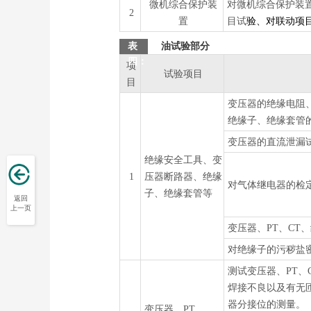
微机综合保护装
对微机综合保护装
2
置
目试
验、对联动项
表
油试验部分
四：
项
试验项目
目
变压器的绝缘电阻
绝缘子、绝缘套管
变压器的直流泄漏
绝缘安全工具、变
1
压器断路器、绝缘
对气体继电器的检
子、绝缘套管等
返回
上一页
变压器、PT、CT
对绝缘子的污秽盐
测试变压器、PT、
焊接不良以及有无
器分接位的测量。
变压器、PT、