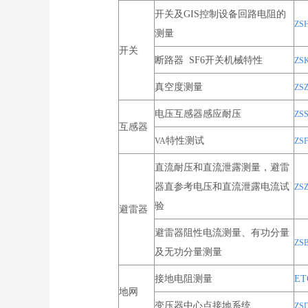
开关及GIS控制设备回路电阻的
ZS
测量
开关
断路器 SF6开关机械特性
ZS
真空度测量
Z
电压互感器感应耐压
ZS
互感器
特性测试
VA
ZS
直流耐压和直流泄露测量，避雷
器直参考电压和直流泄露电流试
ZS
验
避雷器
避雷器阻性电流测量、有功分量
ZS
及无功分量测量
接地电阻测量
ET
地网
变压器中心点接地系统
ZS