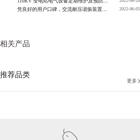
110KV 变电站电气设备定期维护及预防性
2022-06-20
围：1～10000 0.2级绝缘油
试验仪器
凭良好的用户口碑，交流耐压谐振装置发
2022-06-05
的耐压测量ZSJY-80D全自
货量再拔头筹
动试油机电压：80KV准确
度1%绝缘油介质损耗测量
ZSJS-6000C异频介质损耗
相关产品
测
推荐品类
更多