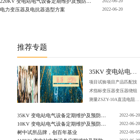
220KV 变电站电气设备定期维护及预防性
2022-06-20
围：1～100000.2级绝缘油
试验仪器
电力变压器及电抗器选型方案
2022-06-20
的耐压测量ZSJY-80D全自
动试油机电压：80KV准确
度1%绝缘油介质损耗测量
ZSDX-80
推荐专题
35KV 变电站电气
项目试验项目产品匹配技
设备定期维护及预
术指标变压器变压器绕组
防性试验仪器
测量ZSZY-10A直流电阻测
试仪10A 1μΩ～2KΩ0.2级
35KV 变电站电气设备定期维护及预防性
2022-06-20
±2个字变压器变比及电压
试验仪器
10KV 变电站电气设备定期维护及预防性
2022-06-20
互感器测量ZSZB-VI全自
试验仪器
树中试所品牌，创百年基业
2022-06-05
动变比组别测试仪测量范