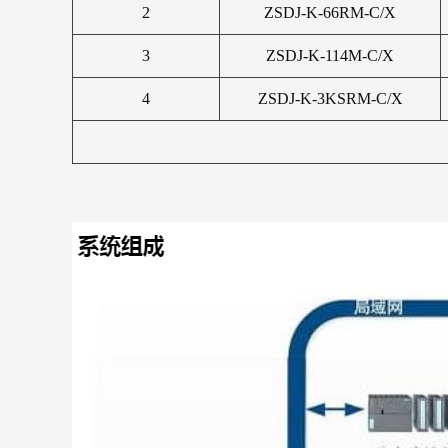
2
ZSDJ-K-66RM-C/X
3
ZSDJ-K-114M-C/X
4
ZSDJ-K-3KSRM-C/X