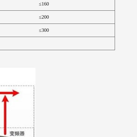
≤160
≤200
≤300