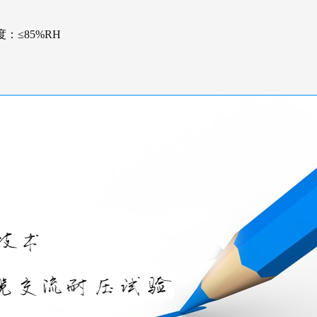
：≤85%RH