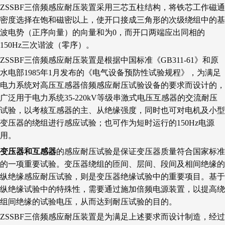
ZSSBF三倍频感应耐压装置采用三芯五柱结构，将铁芯工作磁通
密度选择在饱和磁密以上，使开口接成三角形的次级绕组中的基
波电势（正序向量）的向量和为0，而开口两端应出同相的
150Hz三次谐波（零序）。
ZSSBF三倍频感应耐压装置是根据中国标准《GB311-61》和原
水电部1985年1月发布的《电气设备预防性试验规程》，为满足
电力系统对高压互感器倍频感应耐压试验设备的要求而设计的，
广泛用于电力系统35-220kV等级串激式电压互感器的交流耐压
试验，以考核互感器的主、从绝缘强度，同时也可对电机及小型
变压器的绕组进行感应试验；也可作为短时运行的150Hz电源
用。
变压器和互感器
的感应耐压试验是保证变压器质量符合国家标准
的一项重要试验。变压器绕组的匝间、层间、段间及相间绝缘的
纵绝缘感应耐压试验，则是变压器绝缘试验中的重要项目。基于
纵绝缘试验中的特殊性，需要通过施加倍频电源装置，以提高绕
组间绝缘的试验电压，从而达到耐压试验的目的。
ZSSBF三倍频感应耐压装置是为满足上述要求而设计制造，经过