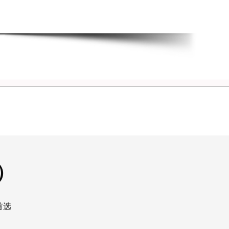
%）
首选