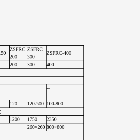
ZSFRC-
ZSFRC-
150
ZSFRC-400
200
300
200
300
400
--
120
120-500
100-800
做
1200
1750
2350
260×260
800×800