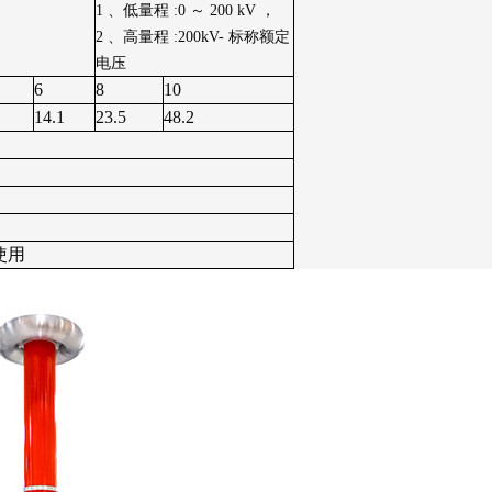
1 、低量程 :0 ～ 200 kV ，
2 、高量程 :200kV- 标称额定
电压
6
8
10
14.1
23.5
48.2
使用