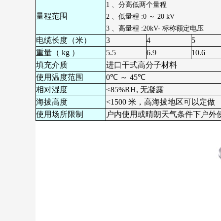
1 、分高低两个量程
量程范围
2 、低量程 :0 ～ 20 kV
3 、高量程 :20kV- 标称额定电压
电缆长度（米）
3
4
5
重量（ kg ）
5.5
6.9
10.6
填充介质
进口干式高分子材料
使用温度范围
0℃ ～ 45℃
相对湿度
<85%RH, 无凝露
海拔高度
<1500 米，高海拔地区可以定做
使用场所限制
户内使用或晴朗天气条件下户外