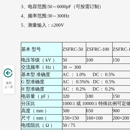
3、电容范围:50～6000pF（可按需订制）
4、频率范围:30～300Hz
5、测量输入：≤200V
基本 型号
ZSFRC-50
ZSFRC-100
ZSFRC-
电压等级（ kV ）
50
100
150
交流频率（ Hz ）
30 ～ 300
基本型 准确度
AC ： 1.0% DC： 0.5%
G 型准确度
AC ： 0.5%% DC： 0.5%
返回
上一页
H 型准确度
AC ： 0.2% DC： 0.2%
电容量（ pF ）
320
180
150
分压比
1000:1 或 10000:1 特殊比例可定
高度（ mm ）
500
650
900
尺寸（ mm ）
150×150
160×160
200×200
电缆阻抗（ Ω ）
50 / 75