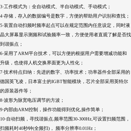
3·工作模式为：全自动模式、半自动模式、手动模式；
4·存储，存入的数据编号是数字，方便的帮助用户识别和查找；
5·装置自动扫频时频率起点可以在规定范围内任意设定，同时液
晶大屏幕显示测频和试验频率一致，方便使用者直观了解是否找
到谐振点；
6·采用了ARM平台技术，可以方便的根据用户需要增减功能和
升级，也使得人机交换界面更为人性化；
7·技术特点归纳：先进的数字、功率技术；功率器件全部采用的
德国英飞凌，日本富士的IGBT智能模块，芯片全部采用英特尔
的原装器件等；
8·波形为脉宽电压调节的方波；
9·内部由ARM控制，操作功能得到优化,操作简单；
10·自动扫频，寻找谐振点.频率范围30-300Hz,可设置扫频范围，
扫频耗时40秒钟(全频扫)， 频率分辨率0.01Hz；