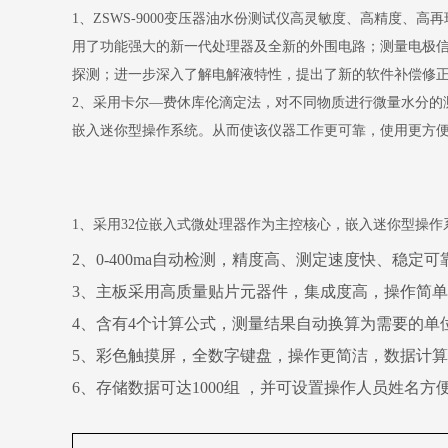
1、ZSWS-9000变压器油水份测试仪高灵敏度、高精度
用了功能强大的新一代处理器及全新的外围电路；测量电极
探测；进一步深入了解电解液特性，提出了新的软件补偿修
2、采用卡尔—费休库伦滴定法，对不同物质进行微量水分的
嵌入迷你型操作系统。从而使该仪器工作更可靠，使用更方
1、采用32位嵌入式微处理器作为主控核心，嵌入迷你型操作
2、0-400ma自动检测，精度高、测定速度快、稳定可
3、主板采用高质量贴片元器件，集成度高，操作简
4、含有4个计算公式，测量结果自动换算为需要的单
5、彩色触摸屏，全数字键盘，操作更简洁，数据计
6、存储数据可达1000组 ，并可设置操作人员姓名