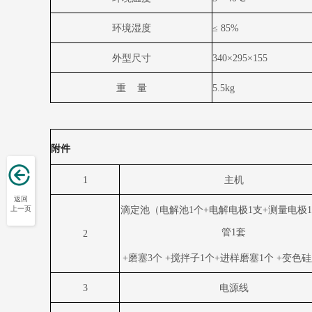
环境湿度
≤
85%
外型尺寸
340
×
295
×
155
重
量
5.5kg
附件
1
主机
返回
滴定池（电解池
1
个
+
电解电极
1
支
+
测量电极
1
上一页
管
1
套
2
+
磨塞
3
个
+
搅拌子
1
个
+
进样磨塞
1
个
+
变色硅
3
电源线