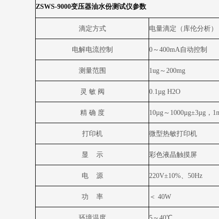
ZSWS-9000
变压器油水份测试仪参数
滴定方式
电量滴定（库伦分析）
电解电流控制
0
～
400mA
自动控制
测量范围
1ug
～
200mg
灵 敏 阀
0.1µg H2O
精 确 度
10µg
～
1000µg
±
3µg
，
1
打印机
微型热敏打印机
显
示
彩色液晶触摸屏
电
源
220V
±
10%
、
50Hz
功
率
＜
40W
环境温度
5
～
40
℃