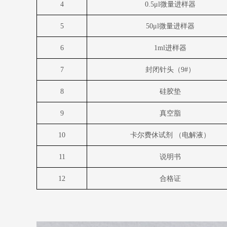
4
0.5
μ
l
微量进样器
5
50
μ
l
微量进样器
6
1ml
进样器
7
封闭针头（
9#
）
8
硅胶垫
9
真空脂
10
卡尔费休试剂 （电解液）
11
说明书
12
合格证