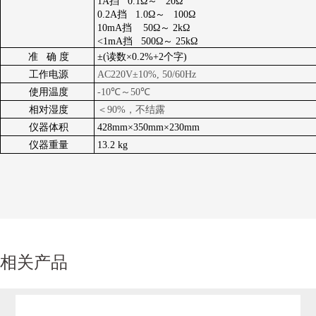
1A挡 0.1Ω～ 20Ω
0.2A挡 1.0Ω～ 100Ω
10mA挡 50Ω～ 2kΩ
<1mA挡 500Ω～ 25kΩ
准 确 度
±(读数×0.2%+2个字)
工作电源
AC220V±10%, 50/60Hz
使用温度
-10℃～50℃
相对湿度
＜90%，不结露
仪器体积
428mm×350mm×230mm
仪器重量
13.2 kg
相关产品