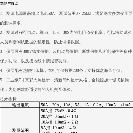
功能与特点
1、测试电源最高输出电流50A，测试范围0～25kΩ，满足绝大多数变压器
的测试需求。
2、测试过程可自动计算5S、15S、30S内的电阻值变化率，可以辅助试验
人员判断测试数据的稳定性，防止误读数据。
3、仪器具有380V错接保护、反电动势保护、断线保护和断电保护等多种
保护功能，以及接地线未接报警功能。
4、仪器配有热敏打印机，本机存储数据200条，支持优盘海量存储。
5、工业级7寸真彩大屏显示，清新简约显示风格，全触控加一键飞梭操
作，为您创建舒适便捷的人机交互体验。
技术指标
输出电流
50A、20A、10A、5A、1A、0.2A、10mA、<1mA
50A挡 75uΩ～0.4Ω
20A挡 0.5mΩ～ 1 Ω
10A挡 1.0mΩ～ 2 Ω
5A挡 10 mΩ～ 4 Ω
测量范围