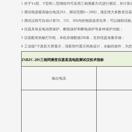
1
·
对于
Yn
型、
Y
型和△型绕组均可采用三相测量方式进行测试，并计算
2
·
测试电源最高输出电流
20A
，测试范围
0
～
200
Ω，满足绝大多数变压
3
·
测试过程可自动计算
5S
、
15S
、
30S
内的电阻值变化率，可以辅助试验
4
·
仪器具有反电动势保护、断线保护和断电保护等多种保护功能；
5
·
仪器配有热敏打印机，本机存储数据
200
条，支持优盘海量存储；
6
·
工业级
7
寸真彩大屏显示，清新简约显示风格设计，全触控操作，为您
ZSBZC-20S
三相同测变压器直流电阻测试仪技术指标
输出电流