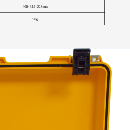
400
×315×223mm
9kg