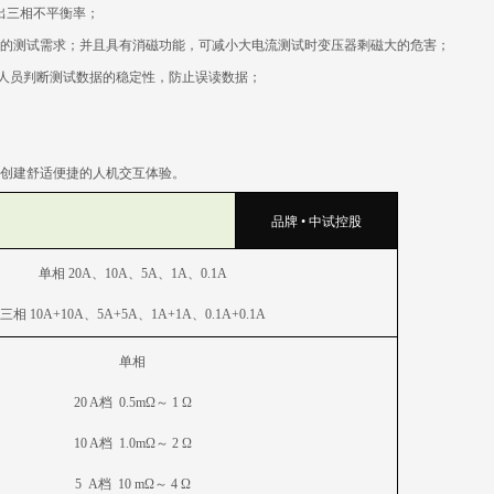
出三相不平衡率；
器的测试需求；并且具有消磁功能，可减小大电流测试时变压器剩磁大的危害；
人员判断测试数据的稳定性，防止误读数据；
创建舒适便捷的人机交互体验。
品牌 • 中试控股
单相 20A、10A、5A、1A、0.1A
三相 10A+10A、5A+5A、1A+1A、0.1A+0.1A
单相
20 A
档 0.5mΩ～ 1 Ω
10 A
档 1.0mΩ～ 2 Ω
5 A
档 10 mΩ～ 4 Ω