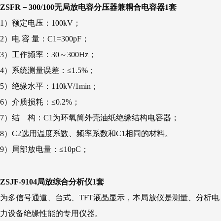
ZSFR－300/100无局放电容分压器兼耦合电容器1套
1）额定电压：100kV；
2）电 容 量：C1=300pF；
3）工作频率：30～300Hz；
4）系统测量误差：≤1.5%；
5）绝缘水平：110kV/1min；
6）介质损耗：≤0.2%；
7）结 构：C1为环氧筒外壳油纸绝缘结构电容器；
8）C2选用温度系数、频率系数和C1相同的材料。
9）局部放电量：≤10pC；
ZSJF-9104局放综合分析仪1套
为多信号通道、台式、TFT液晶显示，本局放仪是测量、分析电
力设备绝缘性能的专用仪器。