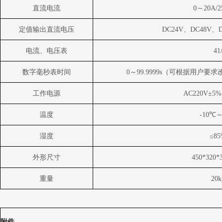
直流电流
0
～
20A/2
定值输出直流电压
DC24V
、
DC48V
、
电流、电压表
41
数字毫秒表时间
0
～
99.9999s
（可根据用户要求
工作电源
AC220V
±
5%
温度
-10
℃
湿度
≤
8
外形尺寸
450*320*
重量
20k
附件