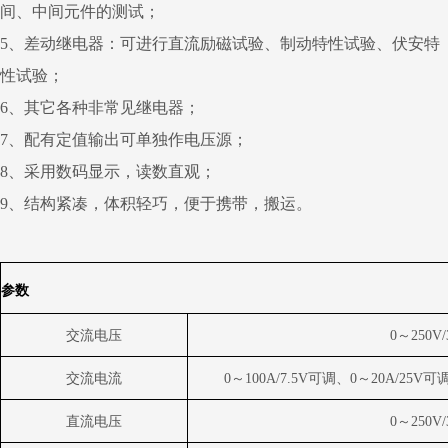
间、中间元件的测试；
5、差动继电器：可进行直流励磁试验、制动特性试验、伏安特
性试验；
6、其它各种非常见继电器；
7、配有定值输出可单独作电压源；
8、采用数码显示，读数直观；
9、结构紧凑，体积轻巧，便于携带，搬运。
参数
交流电压
0
～
250V/
交流电流
0
～
100A/7.5V
可调、
0
～
20A/25V
可
直流电压
0
～
250V/