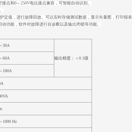
接点和0～250V电位接点兼容，可智能自动识别。
。
护定值，进行故障回放。可以实时存储测试数据，显示矢量图，打印报表
启动功能，软件对故障进行自诊断以及输出闭锁等功能。
～
30A
～
60A
输出精度：＜
0.1
级
～
180A
0A
00VA
s
～
1000
Hz