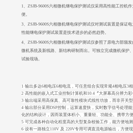
1
、
ZSJB-9600S六相微机继电保护测试仪
采用高性能工控机作
便。
3
、
ZSJB-9600S六相微机继电保护测试仪
对测试装置是保证电
性能继电保护测试装置是技术进步的必然趋势。
4
、
ZSJB-9600S六相微机继电保护测试仪
参照了原电力部颁发
微机系统及新线路、新结构研制而出。可独立完成微机保护
试验现场。
1
·
输出多达6相电压6相电流，可任意组合实现常规4相电压3相
2
·
高性能的嵌入式工业控制计算机和10.4〞大屏幕高分辨力
3
·
输出端采用高保真、高可靠性模块式线性功放，而非开关型
4
·
输出部分采用DSP控制，运算速度快，实时数字信号处理
化的结构设计，因而装置体积小、重量轻、功能全、携带方
5
·
可完成各种自动化程度高的大型复杂校验工作，能方便地测
6
·
设有一路独立110V 及 220V专用可调直流电源输出，方便