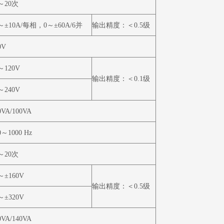
～
20
次
～±
10A/
每相，
0
～±
60A/6
并
输出精度：＜
0.5
级
0V
～
120V
输出精度：＜
0.1
级
～
240V
VA/100VA
0
～
1000
Hz
～
20
次
～±
160V
输出精度：＜
0.5
级
～±
320V
VA/140VA