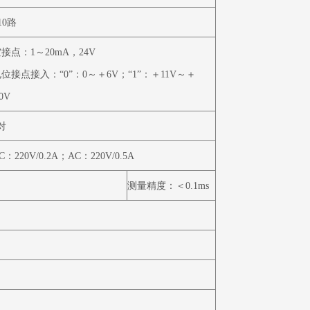
10
路
空接点：
1
～
20mA
，
24V
电位接点接入：“
0
”：
0
～＋
6V
；“
1
”：＋
11V
～＋
0V
对
C
：
220V/0.2A
；
AC
：
220V/0.5A
测量精度：＜
0.1ms