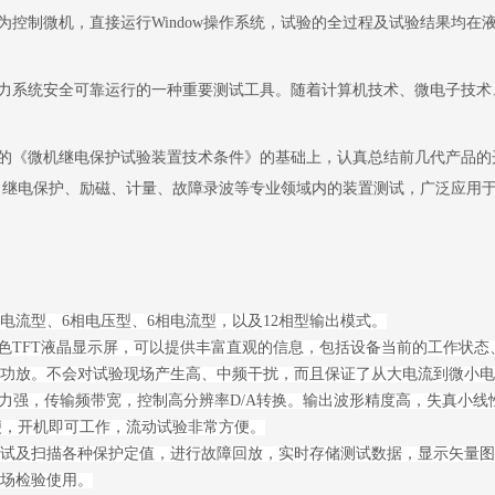
为控制微机，直接运行
Window
操作系统，试验的全过程及试验结果均在
力系统安全可靠运行的一种重要测试工具。随着计算机技术、微电子技术
的《微机继电保护试验装置技术条件》的基础上，认真总结前几代产品的
、继电保护、励磁、计量、故障录波等专业领域内的装置测试，广泛应用
电流型、6相电压型、6相电流型，以及12相型输出模式。
彩色TFT液晶显示屏，可以提供丰富直观的信息，包括设备当前的工作状
功放。不会对试验现场产生高、中频干扰，而且保证了从大电流到微小电
能力强，传输频带宽，控制高分辨率D/A转换。输出波形精度高，失真小线
便，开机即可工作，流动试验非常方便。
试及扫描各种保护定值，进行故障回放，实时存储测试数据，显示矢量
现场检验使用。