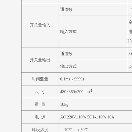
通道数
开关量输入
输入方式
25
通道数
8
开关量输出
输出方式
D
时间测量
0.1ms
～
9999s
3
尺
寸
480
×
360
×
200mm
重
量
18kg
电
源
AC 220V
±
10% 50H
±
10% 10A
z
环境温度
－
10
℃～＋
50
℃