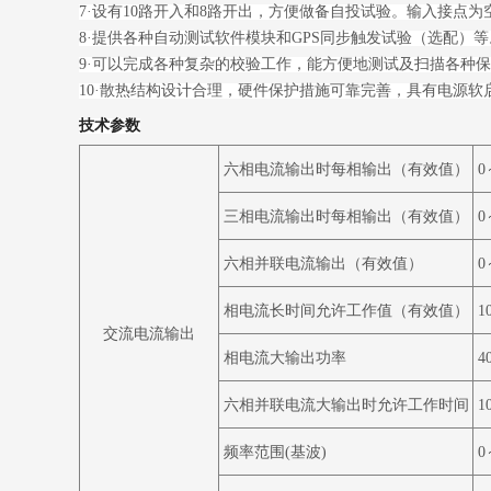
7
·
设有10路开入和8路开出，方便做备自投试验。输入接点为空
8
·
提供各种自动测试软件模块和GPS同步触发试验（选配）等
9
·
可以完成各种复杂的校验工作，能方便地测试及扫描各种保
10
·
散热结构设计合理，硬件保护措施可靠完善，具有电源软
技术参数
六相电流输出时每相输出
（有效值）
0
三相电流输出时每相输出
（有效值）
0
六相并联电流输出
（有效值）
0
相电流长时间允许工作值
（有效值）
1
交流电流输出
相电流大输出功率
4
六相并联电流大输出时允许工作时间
10
频率范围
(
基波
)
0