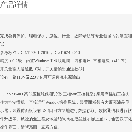
产品详情
完成微机保护、继电保护、励磁、计量、故障录波等专业领域内的装置测
试
参考标准：GB/T 7261-2016，DL/T 624-2010
精度＜0.2级，内置Windows工业版电脑，四相电压+三相电流（4U+3I）
开关量输入通道数10对，开关量输出通道数8对
设有一路110V及220V专用可调直流电源输出
1
、
ZSZB-806高低压柜综保测试仪
(
三相
win
工控机型
)
采用高性能工控机
作为控制微机，直接运行
Window
操作系统，装置面板带有大屏幕液晶显
示器，装置前面板设有
USB
口可方便地进行数据存取、数据通信和进行软
件升级等。
试验的全过程及试验结果均在液晶显示屏上显示，全套汉字化
操作界面，清晰亮丽，直观方便。