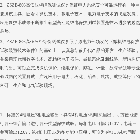
2
、
ZSZB-806高低压柜综保测试仪
是保证电力系统安全可靠运行的一种重
要测试工具。随着计算机技术、微电子技术、电力电子技术的飞速发展，
应用新技术成果不断推出新型高性能继电保护测试装置是技术进步的必然
趋势。
3
、
ZSZB-806高低压柜综保测试仪
参照了原电力部颁发的《微机继电保护
试验装置技术条件》的基础上，认真总结前几代产品的开发、生产经验，
并采用现代新数字技术、高精密电子器件、微机系统及新线路、新结构研
制而出。可独立完成微机保护、继电保护、励磁、计量、故障录波等专业
领域内的装置测试，广泛应用于电力、石化、冶金、铁路、航空等行业的
科研、生产和电气试验现场。
1
、标准的
4
相电压
3
相电流输出：具有
4
相电压
3
相电流输出，可方便地进
行各种组合输出进行各种类型保护试验。每相电压可输出
120V
，电流三
并可输出
120A
，第
4
相电压
Ux
为多功能电压项，可设为
4
种
3U0
或检同期