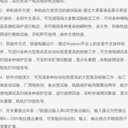
电压，或任意某一电压值的情况输出。
2
、单机操作方便：单机由方便灵活的旋转鼠标
:
通过大屏幕液晶显示屏进
行操作，全部中文显示。可完成现场大多数试验检定工作，可对各种继电
器及微机保护进行检定，并可模拟各种复杂的瞬时性、永久性、转换性故
障进行整组试验。开机即可使用，操作方便快捷。
3
、双操作方式，联接电脑运行：通过
Windows
平台上的全套中文操作软
件，可进行各种大型复杂及自动化程度更高的校验工作，可方便地测试及
扫描各种保护定值，可实时存贮测试数据，显示矢量图，绘制故障波形，
联机打印报表等。
4
、软件功能强大：可完成各种自动化程度高的大型复杂校验工作，如三
相差动试验、厂用电快切、备自投试验、线路保护检同期重合闸等，能方
便地测试及扫描各种保护定值，进行故障回放，实时存储测试数据，显示
矢量图，联机打印报告等。
5
、开关量接点丰富：
7
路接点输入和
2
对空接点输出。输入接点为空接点
和
0
～
250V
电位接点兼容，可智能自动识别。输入、输出接点可根据用户
需要扩展。