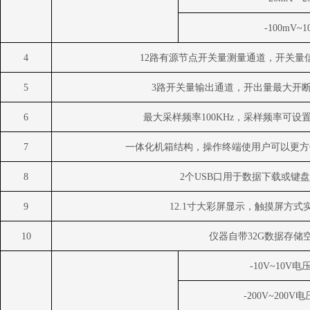
-100mV~1
4
12
路有源节点开关量测量通道，开关量
5
3
路开关量输出通道，开出量最大开
6
最大采样频率
100KHz
，采样频率可设
7
一体化机箱结构，操作终端使用户可以更方
8
2
个
USB
口用于数据下载或键盘
9
12.1
寸大彩屏显示，触摸屏方式
10
仪器自带
32G
数据存储
-10V~10V
电
-200V~200V
电