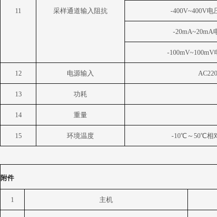
11
采样通道输入阻抗
-400V~400V
电
-20mA~20mA
-100mV~100mV
12
电源输入
AC22
13
功耗
14
重量
15
环境温度
-10
℃～
50
℃相
附件
1
主机