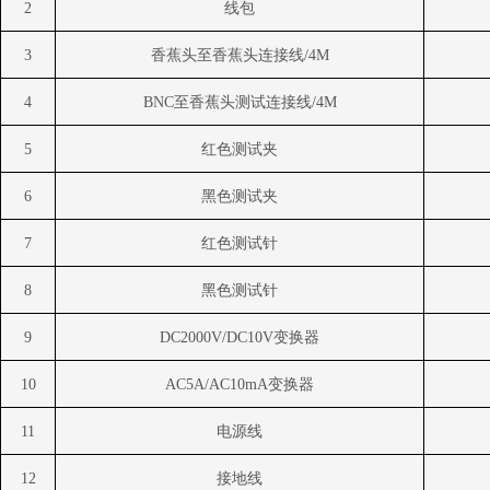
2
线包
3
香蕉头至香蕉头连接线
/4M
4
BNC
至香蕉头测试连接线
/4M
5
红色测试夹
6
黑色测试夹
7
红色测试针
8
黑色测试针
9
DC2000V/DC10V
变换器
10
AC5A/AC10mA
变换器
11
电源线
12
接地线