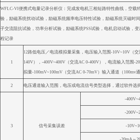
WFLC-VI
便携式电量记录分析仪
：完成发电机三相短路特性曲线，空载
验，励磁系统扰动试验，励磁系统频率电压特性试验，励磁系统灭磁时
子交流阻抗试验，功率分析试验，励磁系统
PSS
试验，电机启动试验，变
程记录
12
路低电压／电流模拟量采集，电压输入范围
-10V~10V
（交
1
140V
），
-400V~400V
（交流
AC 0-400V
），电流输入范围
-2
拟量
-100mV~100mV
（交流
AC 0-70mV
）输入通道（
100mv
2
电压通道输入范围，电压或电流信号类型选择，通过软件选
-400V~
-200V~
3
信号采集误差
-10V~1
-20mA
～
2