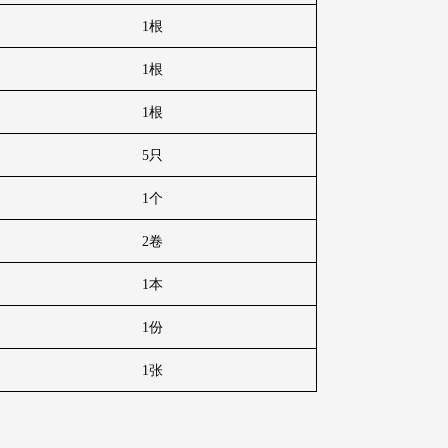
1
根
1
根
1
根
5
只
1
个
2
卷
1
本
1
份
1
张