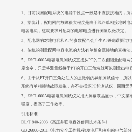
1
、目前我国配电系统的电源中性点一般是不直接接地的，所
2
、据统计，配电网的故障很大程度是由于线路单相接地
时电
电容电流，这就要求对配网的电容电流进行测量以做决定。
3
、配电网的对地电容和
PT
的参数配合会产生
PT
铁磁谐振过
4
、传统的测量配网电容电流的方法有单相金属接地的直接法
5
、
ZSCI-600A
电容电流测试仪直接从
PT
的二次侧测量配电网
度命令，只需将测量线接于
PT
的开口三角端就可以测量出电
6
、由于从
PT
开口三角处注入的是微弱的异频测试信号，所以
系统有单相接地故障发生，亦不会损坏
PT
和测试仪，因而无
7
、
ZSCI-600A
电容电流测试仪采用大屏幕液晶显示，中文菜
强度，提高了工作效率。
引用标准
DL/T 840-2003《高压并联电容器使用技术条件》
GB 26860-2011《电力安全工作规程(发电厂和变电站电气部分