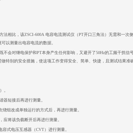
方法相比，该
ZSCI-600A
电容电流测试仪（
PT
开口三角法）无需和一次
就可以测量出电容电流的数据。
既不会对继电保护和
PT
本身产生任何影响，又避开了
50Hz
的工频干扰信
需做特别的安全措施，使这项工作变得安全、简单、快捷，且测试结果准
）。
谐器短接后再进行测量。
次绕组改成单独运行的方式后，再进行测量。
Ω，应将该负载断开后再进行测量。
电容式电压互感器（
CVT
）进行测量。