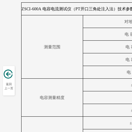
ZSCI-600A
电容电流测试仪（
PT
开口三角处注入法）技术参
对地
电 
测量范围
电 
电 
电
返回
上一页
电容测量精度
±