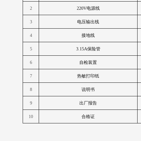
2
220V
电源线
3
电压输出线
4
接地线
5
3.15A
保险管
6
自检装置
7
热敏打印纸
8
说明书
9
出厂报告
10
合格证