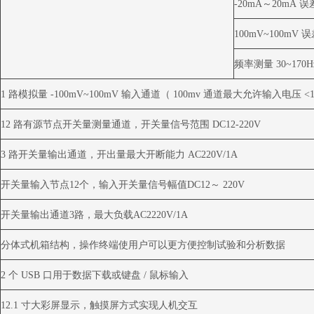
-20mA
～
20mA
误
100mV~100mV
误
频率测量
30~170
1
路模拟量
-100mV~100mV
输入通道（
100mv
通道最大允许输入电压
<
12
路有源节点开关量测量通道，开关量信号范围
DC12-220V
3
路开关量输出通道，开出量最大开断能力
AC220V/1A
开关量输入节点
12
个，输入开关量信号幅值
DC12
～
220V
开关量输出通道
3
路，最大负载
AC2220V/1A
分体式机箱结构，操作终端使用户可以更方便控制试验和分析数据
2
个
USB
口用于数据下载或键盘
/
鼠标输入
12.1
寸大彩屏显示，触摸屏方式实现人机交互