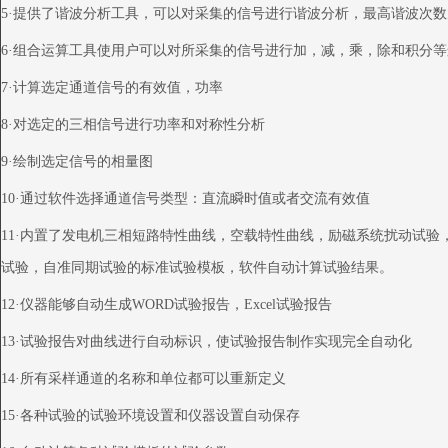
5
·提供了谐波分析工具，可以对采集的信号进行谐波分析，最高谐波次数
6
·组合运算工具使用户可以对所采集的信号进行加，减，乘，除和积分等
7
·计算选定通道信号的有效值，功率
8
·对选定的三相信号进行功率和对称性分析
9
·绘制选定信号的相量图
10
·通过软件选择通道信号类型：直流瞬时值或者交流有效值
11
·内置了发电机三相短路特性曲线，空载特性曲线，励磁系统扰动试验
试验，自准同期试验的标准试验模板，软件自动计算试验结果。
12
·仪器能够自动生成
WORD
试验报告，
Excel
试验报告
13
·试验报告对曲线进行自动标识，使试验报告制作实现完全自动化
14
·所有采样通道的名称和单位都可以重新定义
15
·各种试验的试验环境设置和仪器设置自动保存