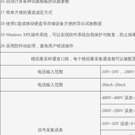
16
·自动计算各种试验模板的试验参数
17
·简单方便的通道滤定方式
18
·使用
U
盘或移动硬盘等存储设备方便的导出试验数据
19
·
Windows XPE
操作系统，可以实现软件系统自我保护与恢复，防止病
20
·采用防抖动处理，避免用户错误操作
模拟量采样通道
12
路，每个模拟量采集通道都可以被配置
电压输入范围
-10V~10V
，
-200V
电流输入范围
-20mA~20mA
-400V~400V
误差
-200V~200V
误差
-10V~10V
误差
<0
信号采集误差