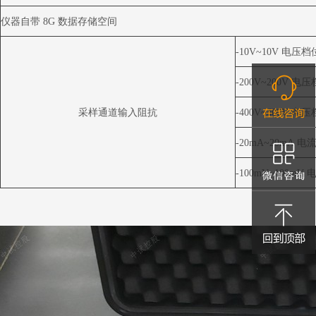
仪器自带
8G
数据存储空间
-10V~10V
电压档
-200V~200V
电压
采样通道输入阻抗
-400V~400V
电压
-20mA~20mA
电
-100mV~100mV