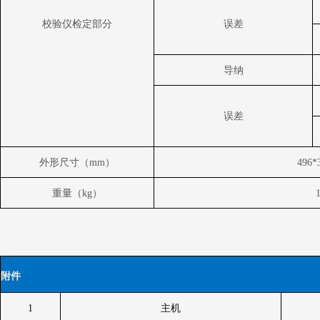
校验仪检定部分
误差
导纳
误差
外形尺寸（
mm
）
496*
重量（
kg
）
1
附件
1
主机