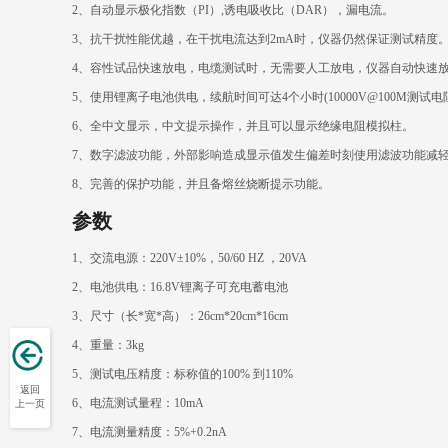
2
、自动显示极化指数（PI）,诱电吸收比（DAR），漏电流。
3
、抗干扰性能优越，在干扰电流达到2mA时，仪器仍然保证测试精度
4
、容性试品快速放电，电缆测试时，无需要人工放电，仪器自动快速
5
、使用锂离子电池供电，续航时间可达4个小时(10000V@100M测试电
6
、全中文显示，中文提示操作，并且可以显示绝缘电阻模拟柱。
7
、数字滤波功能，外部影响造成显示值发生偏差时刻使用滤波功能减
8
、完善的保护功能，并且备熔丝烧断提示功能。
参数
1
、交流电源：220V±10%，50/60 HZ ，20VA
2
、电池供电：16.8V锂离子可充电蓄电池
3
、尺寸（长*宽*高）：26cm*20cm*16cm
4
、重量：3kg
5
、测试电压精度：标称值的100% 到110%
返回
6
、电流测试量程：10mA
上一页
7
、电流测量精度：5%+0.2nA