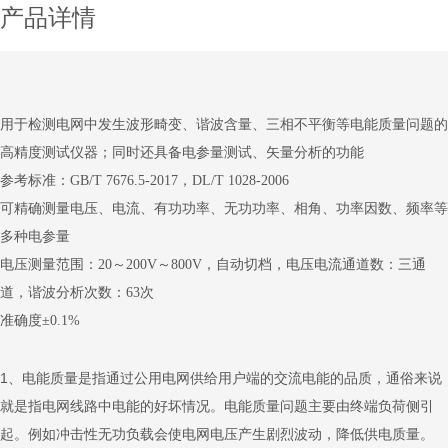
产品详情
用于检测电网中发生波形畸变、谐波含量、三相不平衡等电能质量问题的
高精度测试仪器；同时还具备电参量测试、矢量分析的功能
参考标准：GB/T 7676.5-2017，DL/T 1028-2006
可精确测量电压、电流、有功功率、无功功率、相角、功率因数、频率等
多种电参量
电压测量范围：20～200V～800V，自动切档，电压电流通道数：三通
道，谐波分析次数：63次
准确度±0.1%
1
、电能质量是指通过公用电网供给用户端
的交流电能的品质，通俗来说
就是指电网线路中电能的好坏情况。电能质量问题主要由终端负荷侧引
起。例如冲击性无功负载会使电网电压产生剧烈波动，降低供电质量。