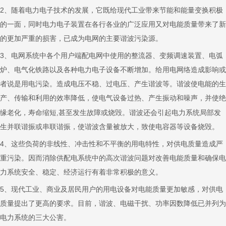
2
、随着电力电子技术的发展，它既给现代工业带来节能和能量变换积极
的一面，同时电力电子装置在各行各业的广泛应用又对电能质量带来了新
的更加严重的损害，已成为电网的主要谐波污染源。
3
、电网系统中各个用户端配电网中使用的整流器、变频调速装置、电弧
炉、电气化铁路以及各种电力电子设备不断增加。给用电网络造成影响或
者说是用电污染。造成电压不稳、过电压、产生谐波等。谐波使电能的生
产、传输和利用的效率降低，使电气设备过热、产生振动和噪声，并使绝
,
缘老化，寿命缩短
甚至发生故障或烧毁。谐波还会引起电力系统局部发
生并联谐振或串联谐振，使谐波含量被放大，致使电容器等设备烧毁。
4
、这些负荷的非线性、冲击性和不平衡的用电特性，对供电质量造成严
重污染。因而消除供配电系统中的高次谐波问题对改善电能质量和确保电
力系统安全、稳定、经济运行有着非常积极的意义。
5
、现代工业、商业及居民用户的用电设备对电能质量更加敏感，对供电
质量提出了更高的要求。目前，谐波、电磁干扰、功率因数降低已并列为
电力系统的三大公害。