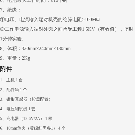
6、电池最大工作时间：≤10小时
7、绝缘：
①电压、电流输入端对机壳的绝缘电阻≥100MΩ
②工作电源输入端对外壳之间承受工频1.5KV（有效值），历时
1分钟实验。
8、体积：320mm×240mm×130mm
9、重量：2Kg
附件
1、主机
1
台
2、配件箱
1
个
3、钳形互感器（按需配置）
4、电压测试线
1
套
5、充电器（12.6V/2A）
1
根
6、10mm鱼夹（黄绿红黑各1）
4
个