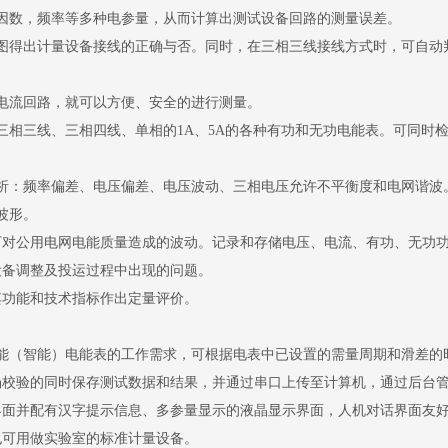
因数，频率等多种电参量，从而计算出测试设备回路的测量误差。
图得出计量设备接线的正确与否。同时，在三相三线接线方式时，可自动
电流回路，就可以方便、安全的进行测量。
三相三线、三相四线、单相的1A、5A的各种有功和无功电能表。可同时
析：频率偏差、电压偏差、电压波动、三相电压允许不平衡度和电网谐波
波形。
下对公用电网电能质量造成的波动。记录和存储电压、电流、有功、无功
设备调整及投运过程中出现的问题。
其功能和技术指标作出定量评价。
多功能（智能）电能表的工作需求，可根据电表中已设置的需量周期和滑差
场校验的同时保存测试数据和结果，并通过串口上传至计算机，通过后台
界面并配有汉字提示信息、多参量显示的液晶显示界面，人机对话界面友
也可用做实验室的标准计量设备。