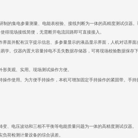
研制的集电参量测量、电能表校验、接线判断为一体的高精度测试仪器。
，使得现场接线简便，无需断开电流回路即可直接接入。
作界面并配有汉字提示信息、多参量显示的液晶显示界面，人机对话界面
便易学。仪器内置大容量掉电不丢失数据存储器，可将现场校验数据保存
外形美观、实用。现场测试操作方便。
持操作使用。为方便手持操作，本机可增加固定手持操作的紧固带。手持
畸变、电压波动和三相不平衡等电能质量问题为一体的高精度测试仪器。
实负荷检测计量设备的综合误差。