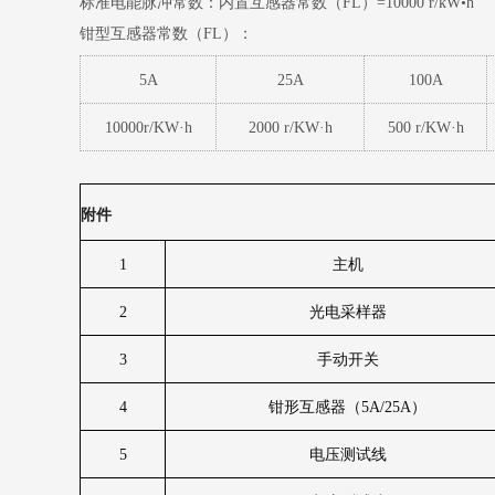
标准电能脉冲常数：内置互感器常数（FL）=10000 r/kW•h
钳型互感器常数（FL）：
5A
25A
100A
10000r/KW
·
h
2000 r/KW
·
h
500 r/KW
·
h
附件
1
主机
2
光电采样器
3
手动开关
4
钳形互感器（
5A/25A
）
5
电压测试线