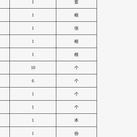
1
套
1
根
1
张
1
根
1
根
10
个
6
个
1
个
1
个
1
本
1
份