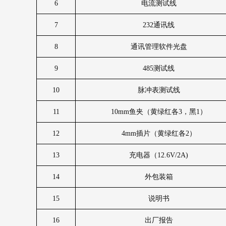
6
电流测试线
7
232
通讯线
8
通讯管理软件光盘
9
485
测试线
10
脉冲表测试线
11
10mm
鱼夹（黄绿红各
3
，黑
1
）
12
4mm
插片（黄绿红各
2
）
13
充电器（
12.6V/2A)
14
外包装箱
15
说明书
16
出厂报告