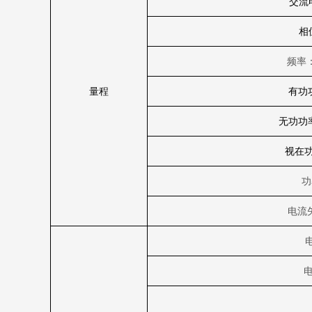
交流
相
频率
量程
有功
无功功
视在
功
电流