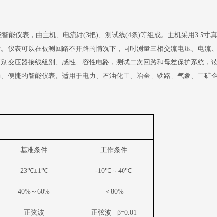
功能智能仪表，由主机、电流钳(3把)、测试线(4条)等组成。主机采用3.
所。仪表可以在被测回路不开路的情况下，同时测量三相交流电压、电流
别变压器接线组别、感性、容性电路，测试二次回路和母差保护系统，读
确、便捷的智能仪表。适用于电力、石油化工、冶金、铁路、气象、工矿
基准条件
工作条件
23
℃±
1
℃
-10
℃～
40
℃
40%
～
60%
＜
80%
正弦波
正弦波
β
=0.01