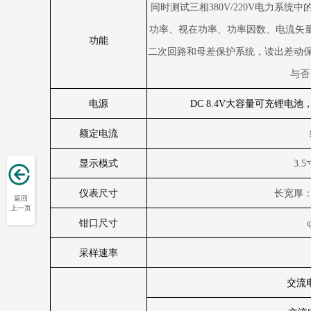
同时测试三相
380V/220V
电力系统中
功率、视在功率、功率因数、电流矢
功能
二次回路和母差保护系统，读出差动
与否
电源
DC 8.4V
大容量可充锂电池
额定电流
显示模式
3.5
仪表尺寸
长宽厚
返回
上一页
钳口尺寸
采样速率
交流