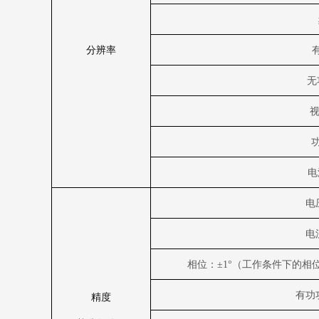
分辨率
无
电
电
电
相位：±
1
°（工作条件下的相
有功
精度