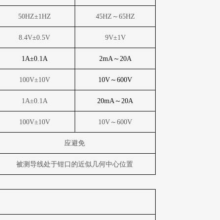
50HZ
±
1HZ
45HZ
～
65HZ
8.4V
±
0.5V
9V
±
1V
1A
±
0.1A
2mA
～
20A
100V
±
10V
10V
～
600V
1A
±
0.1A
20mA
～
20A
100V
±
10V
10V
～
600V
应避免
被测导线处于钳口的近似几何中心位置