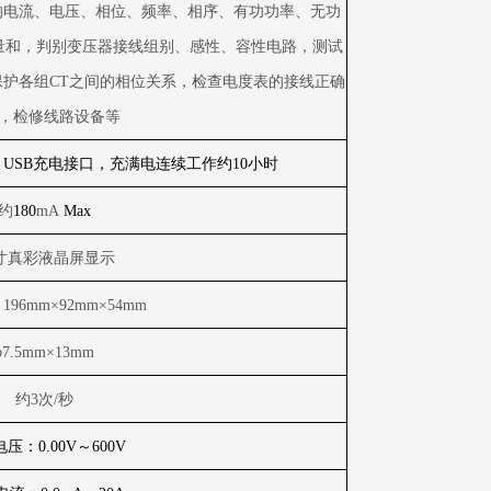
的电流、电压、相位、频率、相序、有功功率、无功
量和，判别变压器接线组别、感性、容性电路，测试
保护各组
CT
之间的相位关系，检查电度表的接线正确
，检修线路设备等
，
USB
充电接口，充满电连续工作约
10
小时
约
180
mA
Max
寸真彩液晶屏显示
：
196mm
×
92mm
×
54mm
φ
7.5mm
×
13mm
约
3
次
/
秒
电压：
0.00V
～
600V