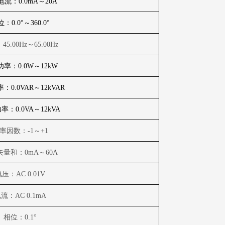
电流：
0.0mA
～
20A
位：
0.0
°～
360.0
°
：
45.00Hz
～
65.00Hz
功率：
0.0W
～
12kW
率：
0.0VAR
～
12kVAR
功率：
0.0VA
～
12kVA
率因数：
-1
～
+1
矢量和：
0mA
～
60A
电压：
AC 0.01V
电流：
AC 0.1mA
相位：
0.1
°