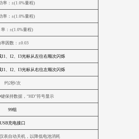
功率：±
(1.0%
量程
)
功率：±
(1.0%
量程
)
率：±
(1.0%
量程
)
功率因数：±
0.03
或
I1
、
I2
、
I3
光标从左往右顺次闪烁
或
I1
、
I2
、
I3
光标从右往左顺次闪烁
约
2
秒
/
次
D
键保持数据，“
HD
”符号显示
99
组
USB
充电接口
仪表自动关机，以降低电池消耗