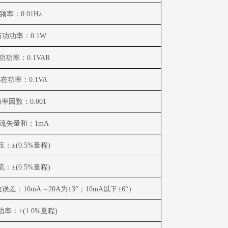
频率：
0.01Hz
有功功率：
0.1W
功功率：
0.1VAR
视在功率：
0.1VA
功率因数：
0.001
流矢量和：
1mA
压：±
(0.5%
量程
)
流：±
(0.5%
量程
)
位误差：
10mA
～
20A
为±
3
°；
10mA
以下±
6
°）
功率：±
(1.0%
量程
)