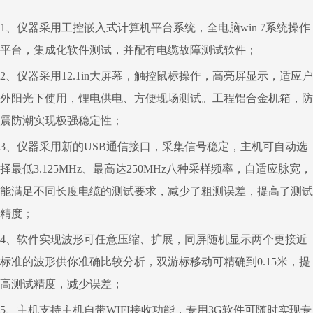
1
、仪器采用工控嵌入式计算机平台系统，全电脑
win 7
系统操作
平台，集成化软件测试，并配有电缆故障测试软件；
2
、仪器采用
12.1in
大屏幕，触控鼠标操作，高亮屏显示，适应户
外阳光下使用，锂电供电、方便现场测试。工程铝合金机箱，防
震防潮实现极强稳定性；
3
、仪器采用新的
USB
通信接口，采集信号稳定，主机可自动选
择最低
3.125MHz
、最高达
250MHz
八种采样频率，自适应脉宽，
能满足不同长度电缆的测试要求，减少了粗测误差，提高了测试
精度；
4
、软件实现波形可任意压缩、扩展，同屏随机显示两个更接近
标准的波形供你准确比较分析，双游标移动可精确到
0.15
米，提
高测试精度，减少误差；
5
、主机支持主机自带
WIFI
接收功能，专用
3G
软件可随时实现专