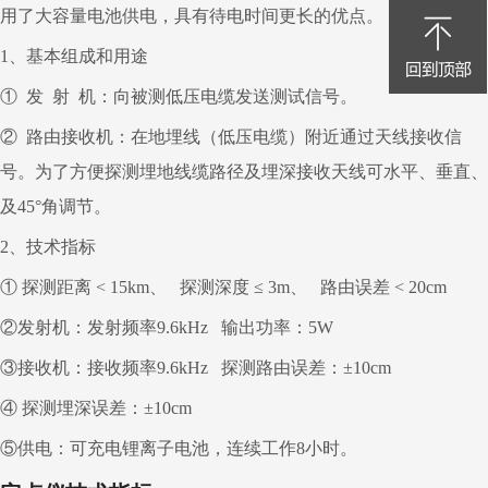
用了大容量电池供电，具有待电时间更长的优点。
1
、基本组成和用途
①
发
射
机：向被测低压电缆发送测试信号。
②
路由接收机：在地埋线（低压电缆）附近通过天线接收信
号。为了方便探测埋地线缆路径及埋深接收天线可水平、垂直、
及
45
°角调节。
2
、技术指标
①
探测距离
< 15km
、
探测深度
≤
3m
、
路由误差
< 20cm
②发射机：发射频率
9.6kHz
输出功率：
5W
③接收机：接收频率
9.6kHz
探测路由误差：±
10cm
④
探测埋深误差：±
10cm
⑤供电：可充电锂离子电池，连续工作
8
小时。