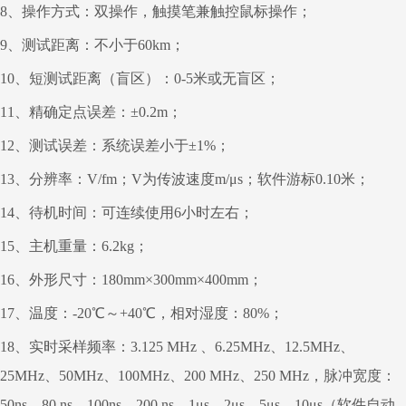
8
、操作方式：双操作，触摸笔兼触控鼠标操作；
9
、测试距离：不小于
60km；
10
、短测试距离（盲区）：
0-5
米或无盲区；
11
、精确定点误差：±
0.2m；
12
、测试误差：系统误差小于±
1%
；
13
、分辨率：
V/fm
；
V
为传波速度
m/
μ
s
；软件游标
0.10
米；
14
、待机时间：可连续使用
6
小时左右；
15
、主机重量：
6.2kg
；
16
、外形尺寸：
180mm
×
300mm
×
400mm；
17
、温度：
-20
℃～
+40
℃，相对湿度：
80%；
18
、实时采样频率：
3.125 MHz
、
6.25MHz
、
12.5MHz
、
25MHz
、
50MHz
、
100MHz
、
200 MHz
、
250 MHz
，脉冲宽度：
50ns
、
80 ns
、
100ns
、
200 ns
、
1
μ
s
、
2
μ
s
、
5
μ
s
、
10
μ
s
（软件自动