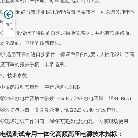
用监听耳机用来快速、可靠地定点故障点位置。
②
选用超静音技术和
BNR
智能背景降噪技术，可以调节冲击放
电音量。
返回
上一页
③
模具化设计了特殊的自落式探地传感器，并配有软质路面、
硬化路面、草坪的传感接头。
④
选用可靠的进口接插件，保证声音的纯度，人性化设计了高
度可调的探头手柄，非常适用。
3
、技术参数
①传感器动态量程：声音通道
>104dB
。
②冲击放电声音放大倍数
>90dB
，冲击放电音量上限
84dB(A)
。
③液晶显示器：高亮真彩屏，像素
320 x 240
适应户外。
④现场连续工作时间：碱性可更换电池电池，方便现场使用
电缆测试专用一体化高频高压电源技术指标：