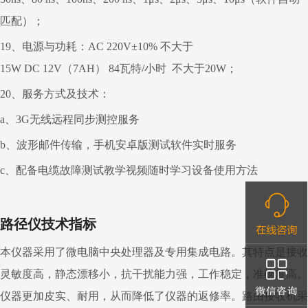
匹配）；
19
、电源与功耗：
AC
220V
±
10%
不大于
15W
DC
12V
（
7AH
）
84
瓦特
/
小时
不大于
20W；
20
、服务方式及技术：
a
、
3G
无线远程同步测控服务
b
、波形邮件传输，手机安卓版测试软件实时服务
c
、配备电缆故障测试教学视频随时学习设备使用方法
路径仪技术指标
本仪器采用了微电脑中央处理器及专用集成电路。其特点是接收
灵敏度高，静态漂移小，抗干扰能力强，工作稳定，准确度高。
仪器更加皮实、耐用，从而降低了仪器的返修率。路由接收机采