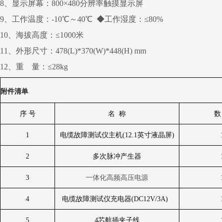
8、显示屏幕：800×480分辨率触摸显示屏
9、工作温度：-10℃～40℃ ◆工作湿度：≤80%
10、海拔高度：≤1000米
11、外形尺寸：478(L)*370(W)*448(H) mm
12、重 量：≤28kg
附件清单
序 号
名
称
数
1
电缆故障测试仪主机
(12.1
英寸液晶屏
)
2
多次脉冲产生器
3
一体化高频高压电源
4
电缆故障测试仪充电器
(DC12V/3A)
5
4
芯航插夹子线