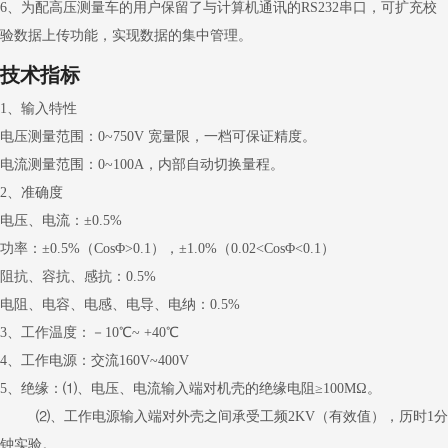
6、为配高压测量车的用户保留了与计算机通讯的RS232串口，可扩充校
验数据上传功能，实现数据的集中管理。
技术指标
1、输入特性
电压测量范围：0~750V 宽量限，一档可保证精度。
电流测量范围：0~100A，内部自动切换量程。
2、准确度
电压、电流：±0.5%
功率：±0.5%（CosΦ>0.1），±1.0%（0.02<CosΦ<0.1）
阻抗、容抗、感抗：0.5%
电阻、电容、电感、电导、电纳：0.5%
3、工作温度：－10℃~ +40℃
4、工作电源：交流160V~400V
5、绝缘：⑴、电压、电流输入端对机壳的绝缘电阻≥100MΩ。
⑵、工作电源输入端对外壳之间承受工频2KV（有效值），历时1分
钟实验。