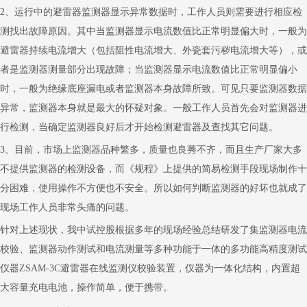
2
、运行中的避雷器监测器显示异常数据时，工作人员则需要进行相应检
测找出故障原因。其中当监测器显示电流数值比正常明显偏大时，一般为
避雷器持续电流增大（包括阻性电流增大、外瓷套污秽电流增大等），或
者是监测器测量部分出现故障；当监测器显示电流数值比正常明显偏小
时，一般为绝缘底座漏电或者监测器本身故障所致。可见只要监测器数据
异常，监测器本身就是最大的怀疑对象。一般工作人员首先会对监测器进
行检测，当确定监测器良好后才开始检测避雷器及查找其它问题。
3
、目前，市场上监测器品种繁多，质量也良莠不齐，而且生产厂家大多
不提供监测器的检测设备，而《规程》上提供的简易检测手段现场制作十
分困难，使用操作不方便也不安全。所以如何判断监测器的好坏也就成了
现场工作人员非常头痛的问题。
针对上述现状，我中试控股根据多年的现场经验总结研发了集监测器电流
校验、监测器动作测试和电流测量等多种功能于一体的多功能高精度测试
仪器
ZSAM-3C
避雷器在线监测仪校验装置，仪器为一体化结构，内置超
大容量充电电池，操作简单，便于携带。