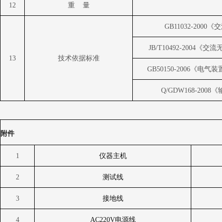
12
重
量
GB11032-2000
《交
JB/T10492-2004
《交流
13
技术依据标准
GB50150-2006
《电气装
Q/GDW168-2008
《
附件
1
仪器主机
2
测试线
3
接地线
4
AC220V
电源线