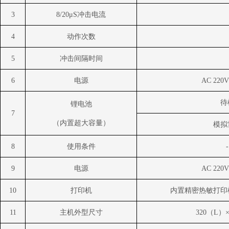
3
8/20
μ
S
冲击电流
4
动作次数
5
冲击间隔时间
6
电源
AC 220V
待
锂电池
7
（
内置超大容量
）
模拟
8
使用条件
-
9
电源
AC 220V
10
打印机
内置精密热敏打印
11
主机外型尺寸
320
（
L
）