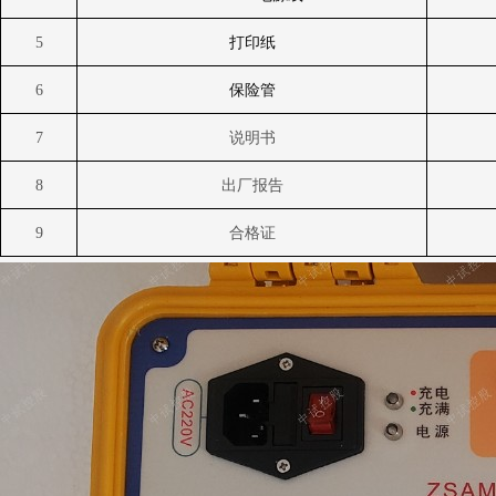
5
打印纸
6
保险管
7
说明书
8
出厂报告
9
合格证