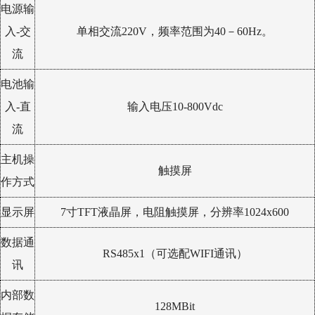
电源输
入-交
单相交流220V，频率范围为40－60Hz。
流
电池输
入-直
输入电压10-800Vdc
流
主机操
触摸屏
作方式
显示屏
7寸TFT液晶屏，电阻触摸屏，分辨率1024x600
数据通
RS485x1（可选配WIFI通讯）
讯
内部数
128MBit