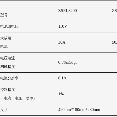
ZSFJ-8200
ZS
型号
110V
电池组电压
大放电
30A
50
电流
电压电流
0.5%±5dgt
测试精度
0.1A
电流分辨率
控制精度
1%
（电流、电压、功率）
420mm*180mm*280mm
尺寸