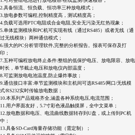
1.可对整组电池进行放电核容/在线监测/快速核容；
2.具备恒流、恒负载、恒功率三种放电模式；
3.放电参数可编程,控制精度高，测试精度高；
4.负载可选用PTC电阻或合金电阻,安全无污染无红热现象；
5.单体监测模块和PC机可实现有线（通过RS485）或者无线（通
过无线模块）两种通信模式；
6.强大的PC分析管理软件,完整的分析报告。报表可保存及打
印；
7.五种可编程放电终止条件:整组的低保护电压、放电限容、放电
时长，单节截止电压和放电仪内部温度；
8.可监测放电电池温度,防止爆炸事故；
9.通信接口丰富:单节监测模块和主机间可选RS485/网口/无线模
式/RS232实时传输放电数据；
10.本系列产品规格齐全,涵盖各种系统电压,电流范围；
11.用户界面友好，5.7寸彩色液晶触摸屏，全中文菜单；
12.放电数据和电压、电流曲线数据转存到U盘，或上传到PC机
中；
13.具备SD-Card海量存储功能（需定制）；