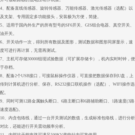
4、配备直线传感器、旋转传感器、万能传感器、激光传感器（选配）以
及支架、专用固定多功能接头，安装极为方便，简捷。
5、适用于国内外生产的所有型号的SF6开关、GIS组合电器、真空开关、
油开关。
6、开关动作一次，得到所有数据及图形，测试数据和图形同屏显示，速
度可进行再计算，无需再测试。
7、主机可存储30000组现试验数据（可扩展存储卡），机内实时时钟，便
于存档。
8、配备2个USB接口，可接鼠标操作仪器，可直接把数据保存到U盘，上
传到计算机进行分析、保存。RS232接口联机操作（选配）、WIFI操作选
配。
9、同时可测12路金属触头断口、6路主断口和6路辅助断口、1路速度(3路
速度选配)。
10、内含包络线，通过一台开关测试的数值，生成标准包络线，进行分析
对比，还能进行开关震动频率分析。
11、内部抗干扰电路可满足500KV变电站内可靠使用。