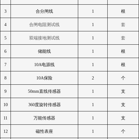
3
合分闸线
1
根
4
合闸电阻测试线
1
套
5
双端接地测试线
1
套
6
储能线
1
根
7
10A
电源线
1
根
8
10A
保险
2
个
9
50mm
直线传感器
1
支
10
360
度旋转传感器
1
支
11
万能传感器
1
支
12
磁性表座
1
个