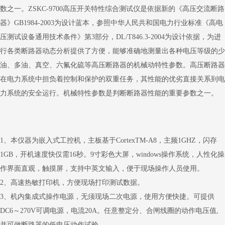
数之一。
ZSKC-9700高压开关特性综合测试仪
是依据新的《高压交流断路
器》GB1984-2003为设计蓝本，参照中华人民共和国电力行业标准《高电
压测试设备通用技术条件》第3部分，DL/T846.3-2004为设计依据，为进
行各类断路器动态分析提供了方便，能够准确地测量出各种电压等级的少
油、多油、真空、六氟化硫等高压断路器的机械动特性参数。高压断路器
在电力系统中担负着控制和保护的双重任务，其性能的优劣直接关系到电
力系统的安全运行。机械特性参数是判断断路器性能的重要参数之一。
1、本仪器为嵌入式工控机，主板基于CortexTM-A8，主频1GHZ，闪存
1GB，开机速度快仅需16秒。9寸彩色大屏，windows操作系统，人性化操
作界面直观，触摸屏，支持中英文输入，便于现场操作人员使用。
2、高速热敏打印机，方便现场打印测试数据。
3、机内集成式操作电源，无须现场二次电源，使用方便快捷。可提供
DC6～270V可调电源，电流20A。任意整定分、合闸线圈的动作电压值,
并可做断路器的低电压动作试验。