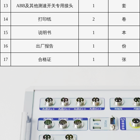
13
ABB
及其他测速开关专用接头
1
套
14
打印纸
2
卷
15
说明书
1
本
16
出厂报告
1
份
17
合格证
1
张