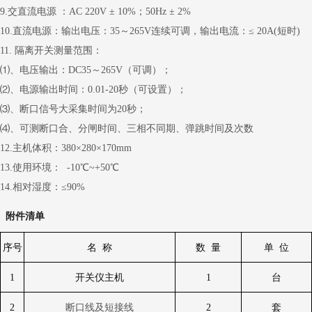
9.交直流电源 ：AC 220V ± 10%；50Hz ± 2%
10.直流电源：输出电压：35～265V连续可调，输出电流：≤ 20A(短时)
11. 隔离开关测量范围：
⑴、电压输出：DC35～265V（可调）；
⑵、电源输出时间：0.01-20秒（可设置）；
⑶、断口信号大采集时间为20秒；
⑷、可测断口合、分闸时间、三相不同期、弹跳时间及次数
12.主机体积：380×280×170mm
13.使用环境： -10℃~+50℃
14.相对湿度：≤90%
附件清单
序号
名
称
数
量
单
位
1
开关仪主机
1
台
2
断口线及短接线
2
套