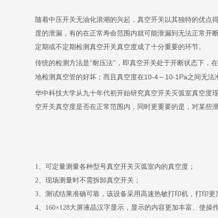
随着中压开关无油化浪潮的兴起，真空开关以其独特的优点
度的泄漏，有的在正常寿命范围内就可能泄漏到无法正常开
定期或不定期检测真空开关真空度成了十分重要的环节。
传统的检测方法是“耐压法”，即真空开关处于开断状态下，
10-4
10-1Pa
地检测真空管的好坏；而且真空度在
～
之间无法
华中科技大学从九十年代初开始研究真空开关灭弧室真空度
空开关真空度是否在正常范围内，同时更重要的是，对某些
1、可定量测量各种型号真空开关灭弧室内的真空度；
2、现场测量时不需拆卸真空开关；
3、测试结果准确可靠，该设备采用高速热敏打印机，打印更
4、160×128大屏液晶汉字显示，显示的内容更加丰富、