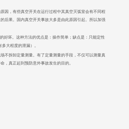
的原因，有些真空开关在运行过程中其真空灭弧室会有不同程
重的后果。国内真空开关事故大多是由此原因引起。所以加强
的好坏。这种方法的优点是：操作简单；缺点是：只能定性
有多大程度的泄漏）。
现场不拆卸定量测量。有了定量测量的手段，不仅可以测量真
寿命，真正起到预防意外事故发生的目的。