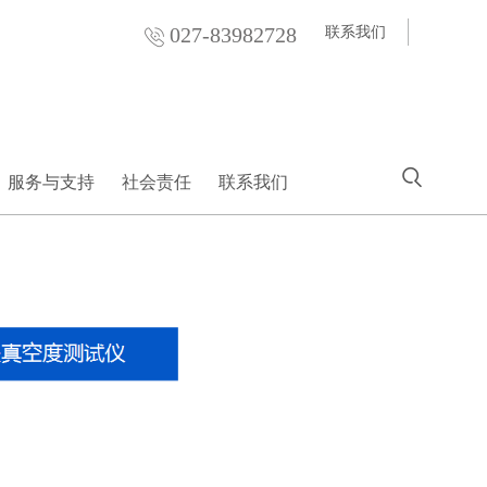
027-83982728
联系我们
服务与支持
社会责任
联系我们