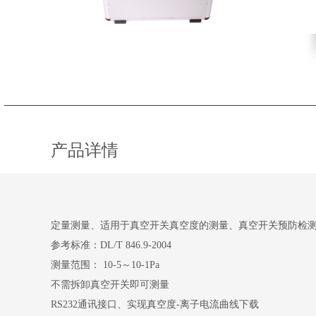
产品详情
定量测量、适用于真空开关真空度的测量、真空开关预防检
参考标准：DL/T 846.9-2004
测量范围： 10-5～10-1Pa
不需拆卸真空开关即可测量
RS232通讯接口、实现真空度-离子电流曲线下载