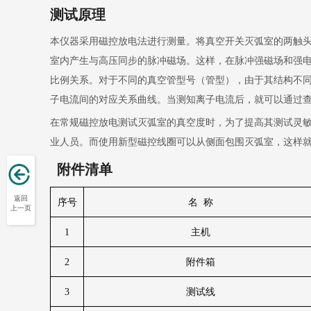
测试原理
本仪器采用磁控放电法进行测量。将真空开关灭弧室的两触
室内产生与高压同步的脉冲磁场。这样，在脉冲强磁场和强
比例关系。对于不同的真空管型号（管型），由于其结构不
子电流间的对应关系曲线。当测知离子电流后，就可以通过
在常规磁控放电测试灭弧室的真空度时，为了提高其测试灵
业人员。而使用新型磁控线圈可以从侧面包围灭弧室，这样
附件清单
返回
序号
名
称
上一页
1
主机
2
附件箱
3
测试线