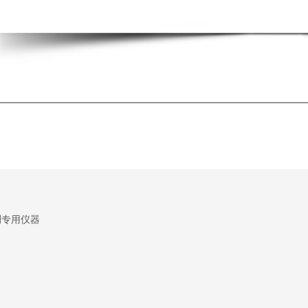
测专用仪器