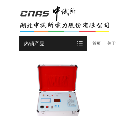
热销产品
首页
关于