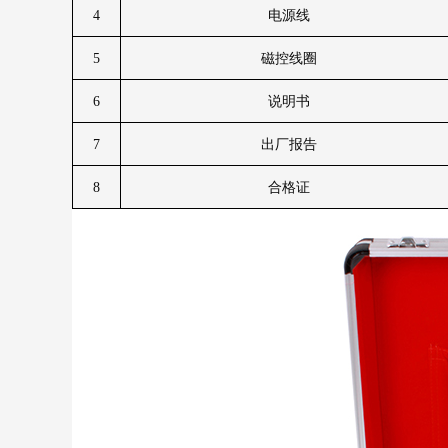
4
电源线
5
磁控线圈
6
说明书
7
出厂报告
8
合格证