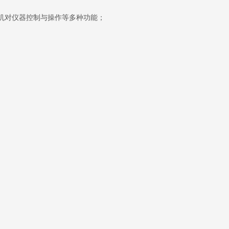
算机对仪器控制与操作等多种功能；