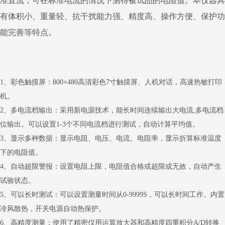
准直流，可在标准电流的情况下测得被试品的电阻值。本仪器具
有体积小、重量轻、抗干扰能力强、精度高、操作方便、保护功
能完善等特点。
1、彩色触摸屏：800×480高清彩色7寸触摸屏、人机对话，高速热敏打印
机。
2
、
多电流档输出：采用新电源技术，能长时间连续输出大电流,多电流档
位输出。可以设置1-3个不同电流档进行测试，自动计算平均值。
3
、
显示多种数据：显示电阻、电压、电流、电阻率，显示折算标准温度
下的电阻值。
4
、
自动超限警报：设置电阻上限，电阻值合格或超限或无效，自动产生
试验状态。
5
、
可以长时测试：可以设置测量时间从0-9999S，可以长时间工作。内置
冷风散热，开关电源自动热保护。
6
、
高精度测量：使用了精密仪用运算放大器和高精度四重积分A/D转换