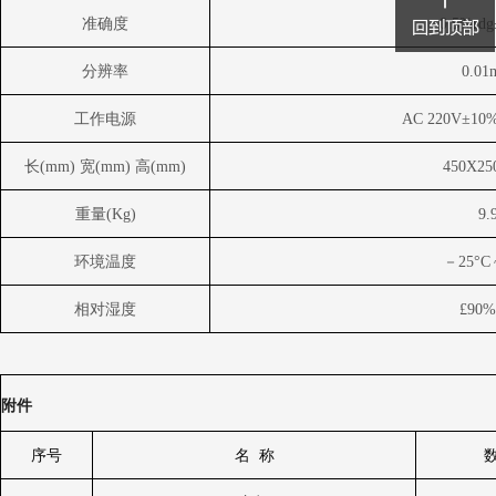
准确度
0.5%rdg
分辨率
0.01
工作电源
AC 220V
±
10
长
(mm)
宽
(mm)
高
(mm)
450X25
重量
(Kg)
9.
环境温度
－
25
°
C
相对湿度
£
90
附件
序号
名
称