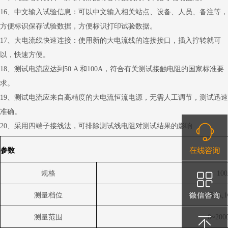
16
、
中文输入试验信息：可以中文输入相关站点、设备、人员、备注等，
方便标识保存试验数据，方便标识打印试验数据。
17
、
大电流线快速连接：使用新的大电流线的连接接口，插入拧转就可
以，快速方便。
18
、
测试电流应达到50 A 和100A，符合有关测试接触电阻的国家标准要
求。
19
、
测试电流应来自高精度的大电流恒流电源，无需人工调节，测试迅速
准确。
20
、
采用四端子接线法，可排除测试线电阻对测试结果的影响
参数
规格
10
测量档位
50A,
测量范围
0
~
200