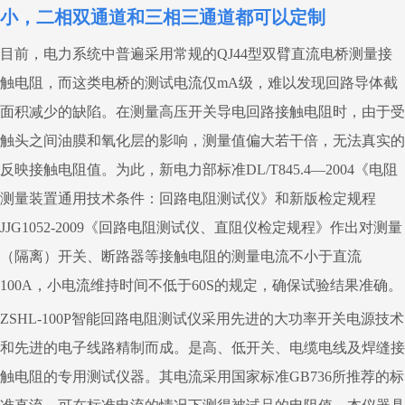
小，二相双通道
和三相三通道
都可以定制
目前，电力系统中普遍采用常规的QJ44型双臂直流电桥测量接
触电阻，而这类电桥的测试电流仅mA级，难以发现回路导体截
面积减少的缺陷。在测量高压开关导电回路接触电阻时，由于受
触头之间油膜和氧化层的影响，测量值偏大若干倍，无法真实的
反映接触电阻值。为此，新电力部标准DL/T845.4—2004《电阻
测量装置通用技术条件：回路电阻测试仪》和新版检定规程
JJG1052-2009《回路电阻测试仪、直阻仪检定规程》作出对测量
（隔离）开关、断路器等接触电阻的测量电流不小于直流
100A，小电流维持时间不低于60S的规定，确保试验结果准确。
ZSHL-100P智能回路电阻测试仪
采用先进的大功率开关电源技术
和先进的电子线路精制而成。是高、低开关、电缆电线及焊缝接
触电阻的专用测试仪器。其电流采用国家标准GB736所推荐的标