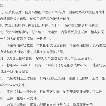
器。
7
、
新系统芯片：使用高性能32位新ARM芯片，测量时系统根据信号大小
自动切换放大倍数，确保了该产品的测试准确度。
8
、
内置日历时钟：内置日历时钟，为打印、保存数据提供时间依据。
9
、
直流恒流源功能：可以输出0-大电流，内置逐级升流试验，相当多买
一台强大的直流恒流源，一机多用。
10
、
海量存储试验数据：本机配有大容量存储，海量存储数据。具有数据
存储与数据浏览功能，并具有掉电保护功能。
11
、
U盘导出试验数据：配有U盘导出数据功能，导出excel文件。
12
、
标准Modbus-RTU：配有RS232接口（可选配改成RS485），通讯协议
是标准Modbus-RTU。
13
、
电脑控制及上传数据：配有RS232上位机，通信可以控制、上传、生
成word/excel文件。
14
、
蓝牙控制及上传数据：标配蓝牙功能、配有安卓蓝牙APP，可以控
制、上传、生成word文件。
15
、
内置培训资料：屏幕内部配有各种接线方式，指导现场使用。