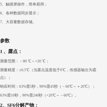
5、触摸屏操作，简单易用；
6、各种数据同步显示；
7、大容量数据存储。
参数
1
、露点：
测量范围：－80 ℃～+20 ℃；
测量精度：±0.5℃（当露点温度低于0℃，传感器输出为霜
点）；
响应时间：63%需5秒，90%需45秒（－60℃～＋20℃）；
63%需10秒，90%需240秒（+20℃～－60℃）。
2
、
SF
6
分解产物：