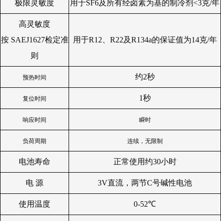
极限灵敏度
用于SF6及所有经卤素为基的制冷剂<3克/年
高灵敏度
按 SAEJ1627检定准
用于R12、R22及R134a的保证值为14克/年
则
约2秒
预热时间
1
秒
复位时间
响应时间
瞬时
负荷周期
连续，无限制
电池寿命
正常使用约30小时
电 源
3V
直流，两节C号碱性电池
使用温度
0-52℃